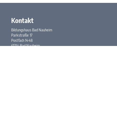
Kontakt
Bildungshaus Bad Nauheim
Parkstraße 17
Postfach 1448
61214 Bad Nauheim
Tel.:
+49 6032 948-0
Fax: +49 6032 948-117
E-Mail:
kontakt@bhbn.de
Öffnungszeiten
Mo. bis Fr. 7:30 bis 17:00 Uhr
Kontakt
Impressum
Datenschutz