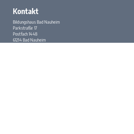
Kontakt
Bildungshaus Bad Nauheim
Parkstraße 17
Postfach 1448
61214 Bad Nauheim
Tel.:
+49 6032 948-0
Fax: +49 6032 948-117
E-Mail:
kontakt@bhbn.de
Öffnungszeiten
Mo. bis Fr. 7:30 bis 17:00 Uhr
Kontakt
Impressum
Datenschutz
Newsletter abonnieren