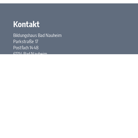
Kontakt
Bildungshaus Bad Nauheim
Parkstraße 17
Postfach 1448
61214 Bad Nauheim
Tel.:
+49 6032 948-0
Fax: +49 6032 948-117
E-Mail:
kontakt@bhbn.de
Öffnungszeiten
Mo. bis Fr. 7:30 bis 17:00 Uhr
Kontakt
Impressum
Datenschutz