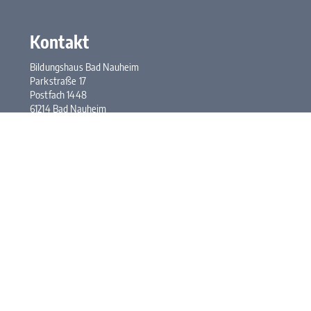
Kontakt
Bildungshaus Bad Nauheim
Parkstraße 17
Postfach 1448
61214 Bad Nauheim
Tel.:
+49 6032 948-0
Fax: +49 6032 948-117
E-Mail:
kontakt@bhbn.de
Öffnungszeiten
Mo. bis Fr. 7:30 bis 17:00 Uhr
Kontakt
Impressum
Datenschutz
Newsletter abonnieren