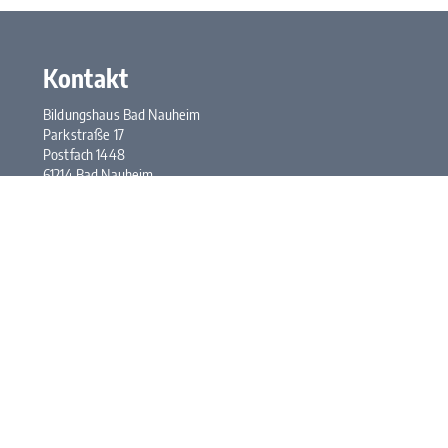
Kontakt
Bildungshaus Bad Nauheim
Parkstraße 17
Postfach 1448
61214 Bad Nauheim
Tel.:
+49 6032 948-0
Fax: +49 6032 948-117
E-Mail:
kontakt@bhbn.de
Öffnungszeiten
Mo. bis Fr. 7:30 bis 17:00 Uhr
Kontakt
Impressum
Datenschutz