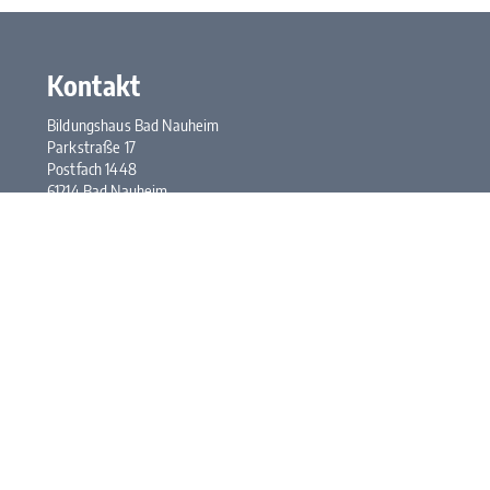
Kontakt
Bildungshaus Bad Nauheim
Parkstraße 17
Postfach 1448
61214 Bad Nauheim
Tel.:
+49 6032 948-0
Fax: +49 6032 948-117
E-Mail:
kontakt@bhbn.de
Öffnungszeiten
Mo. bis Fr. 7:30 bis 17:00 Uhr
Kontakt
Impressum
Datenschutz