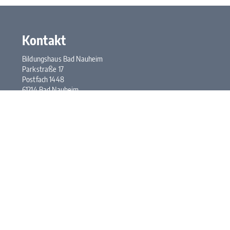
Kontakt
Bildungshaus Bad Nauheim
Parkstraße 17
Postfach 1448
61214 Bad Nauheim
Tel.:
+49 6032 948-0
Fax: +49 6032 948-117
E-Mail:
kontakt@bhbn.de
Öffnungszeiten
Mo. bis Fr. 7:30 bis 17:00 Uhr
Kontakt
Impressum
Datenschutz