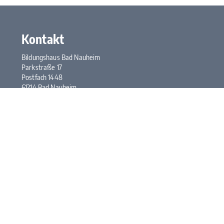
Kontakt
Bildungshaus Bad Nauheim
Parkstraße 17
Postfach 1448
61214 Bad Nauheim
Tel.:
+49 6032 948-0
Fax: +49 6032 948-117
E-Mail:
kontakt@bhbn.de
Öffnungszeiten
Mo. bis Fr. 7:30 bis 17:00 Uhr
Kontakt
Impressum
Datenschutz