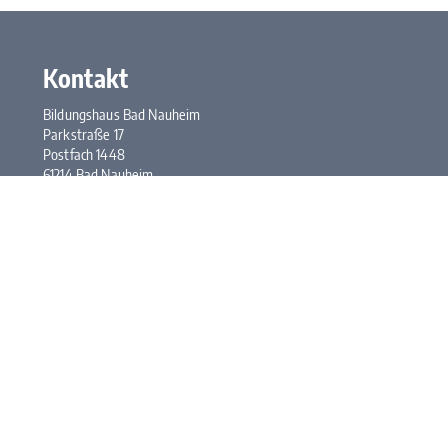
Kontakt
Bildungshaus Bad Nauheim
Parkstraße 17
Postfach 1448
61214 Bad Nauheim
Tel.:
+49 6032 948-0
Fax: +49 6032 948-117
E-Mail:
kontakt@bhbn.de
Öffnungszeiten
Mo. bis Fr. 7:30 bis 17:00 Uhr
Kontakt
Impressum
Datenschutz