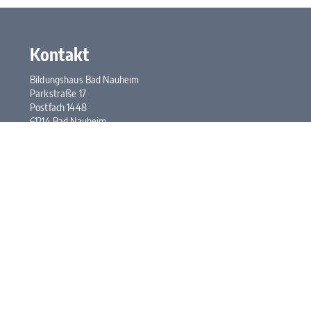
Kontakt
Bildungshaus Bad Nauheim
Parkstraße 17
Postfach 1448
61214 Bad Nauheim
Tel.:
+49 6032 948-0
Fax: +49 6032 948-117
E-Mail:
kontakt@bhbn.de
Öffnungszeiten
Mo. bis Fr. 7:30 bis 17:00 Uhr
Kontakt
Impressum
Datenschutz