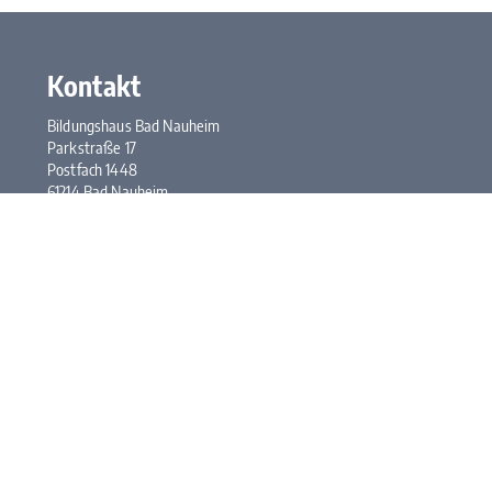
Kontakt
Bildungshaus Bad Nauheim
Parkstraße 17
Postfach 1448
61214 Bad Nauheim
Tel.:
+49 6032 948-0
Fax: +49 6032 948-117
E-Mail:
kontakt@bhbn.de
Öffnungszeiten
Mo. bis Fr. 7:30 bis 17:00 Uhr
Kontakt
Impressum
Datenschutz