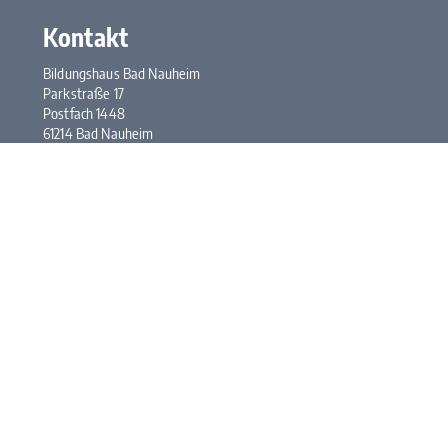
Kontakt
Bildungshaus Bad Nauheim
Parkstraße 17
Postfach 1448
61214 Bad Nauheim
Tel.:
+49 6032 948-0
Fax: +49 6032 948-117
E-Mail:
kontakt@bhbn.de
Öffnungszeiten
Mo. bis Fr. 7:30 bis 17:00 Uhr
Kontakt
Impressum
Datenschutz
Newsletter abonnieren