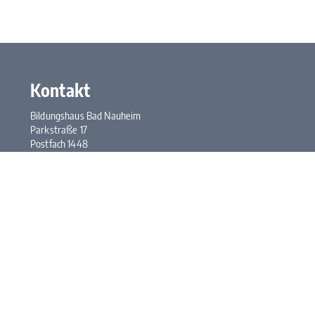
Kontakt
Bildungshaus Bad Nauheim
Parkstraße 17
Postfach 1448
61214 Bad Nauheim
Tel.:
+49 6032 948-0
Fax: +49 6032 948-117
E-Mail:
kontakt@bhbn.de
Öffnungszeiten
Mo. bis Fr. 7:30 bis 17:00 Uhr
Kontakt