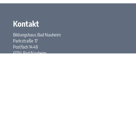
Kontakt
Bildungshaus Bad Nauheim
Parkstraße 17
Postfach 1448
61214 Bad Nauheim
Tel.:
+49 6032 948-0
Fax: +49 6032 948-117
E-Mail:
kontakt@bhbn.de
Öffnungszeiten
Mo. bis Fr. 7:30 bis 17:00 Uhr
Kontakt
Impressum
Datenschutz