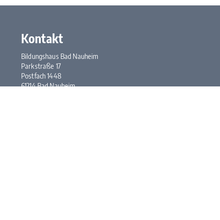
Kontakt
Bildungshaus Bad Nauheim
Parkstraße 17
Postfach 1448
61214 Bad Nauheim
Tel.:
+49 6032 948-0
Fax: +49 6032 948-117
E-Mail:
kontakt@bhbn.de
Öffnungszeiten
Mo. bis Fr. 7:30 bis 17:00 Uhr
Kontakt
Impressum
Datenschutz