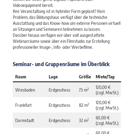
Videoequipment bereit.
Ihre Veranstaltung ist in hybrider Form geplant? Kein
Problem, das Bildungshaus verfügt über die technische
Ausstattung und das Know-how um externe Personen virtuell
an Sitzungen und Seminaren teilnehmen zu lassen.
Darüber hinaus verfügen wir über voll ausgestattete
Webinarräume sowie über ein Filmstudio zur Erstellung
professioneller Image-, Info- oder Werbefilme.
Seminar- und Gruppenräume im Überblick
Raum
Lage
Größe
Miete/Tag
120,00 €
2
Wiesbaden
Erdgeschoss
73 m
(zzgl. MwSt.)
120,00 €
2
Frankfurt
Erdgeschoss
82 m
(zzgl. MwSt.)
60,00 €
2
Darmstadt
Erdgeschoss
32 m
(zzgl. MwSt.)
60,00 €