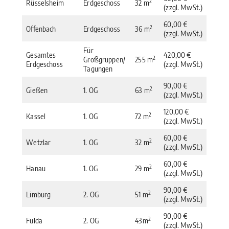
2
Rüsselsheim
Erdgeschoss
32 m
(zzgl. MwSt.)
60,00 €
2
Offenbach
Erdgeschoss
36 m
(zzgl. MwSt.)
Für
Gesamtes
420,00 €
2
Großgruppen/
255 m
Erdgeschoss
(zzgl. MwSt.)
Tagungen
90,00 €
2
Gießen
1. OG
63 m
(zzgl. MwSt.)
120,00 €
2
Kassel
1. OG
72 m
(zzgl. MwSt.)
60,00 €
2
Wetzlar
1. OG
32 m
(zzgl. MwSt.)
60,00 €
2
Hanau
1. OG
29 m
(zzgl. MwSt.)
90,00 €
2
Limburg
2. OG
51 m
(zzgl. MwSt.)
90,00 €
2
Fulda
2. OG
43m
(zzgl. MwSt.)