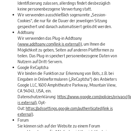
Identifizierung zulassen, allerdings findet diesbezüglich
keine personenbezogene Verwertung statt.
Wir verwenden ausschließlich sogenannte „Session-
Cookies“, die nur für die Dauer der jeweiligen Sitzung
gespeichert und danach automatisiert gelöscht werden.
Addtoany
Wir verwenden das Plug-in Addtoany
(
www.addtoany.com(link is external)
), um Ihnen die
Möglichkeit zu geben, Seiten auf anderen Plattformen zu
teilen. Das Plug-in speichert personenbezogene Daten von
Nutzern auf Dritt-Servern.
Google ReCaptcha
Wir binden die Funktion zur Erkennung von Bots, z.B. bei
Eingaben in Onlineformularen („ReCaptcha“) des Anbieters
Google LLC, 1600 Amphitheatre Parkway, Mountain View,
CA 94043, USA, ein.
Datenschutzerklärung:
https://www.google.com/policies/privacy/(l
is external)
, Opt-
Out:
https://adssettings.google.com/authenticated(link is
external)
.
Forum
Sie können sich auf der Website zu einem Forum