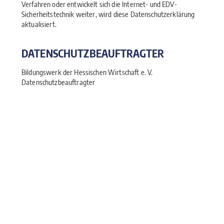
Verfahren oder entwickelt sich die Internet- und EDV-
Sicherheitstechnik weiter, wird diese Datenschutzerklärung
aktualisiert.
DATENSCHUTZBEAUFTRAGTER
Bildungswerk der Hessischen Wirtschaft e. V.
Datenschutzbeauftragter
Emil-von-Behring-Straße 4
60439 Frankfurt am Main
Telefon: 069 95808-370
E-Mail:
datenschutz@bwhw.de
Kontakt
Bildungshaus Bad Nauheim
Parkstraße 17