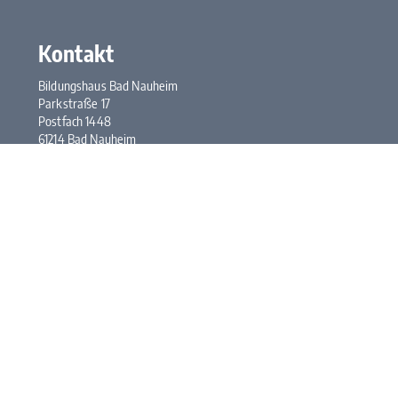
Kontakt
Bildungshaus Bad Nauheim
Parkstraße 17
Postfach 1448
61214 Bad Nauheim
Tel.:
+49 6032 948-0
Fax: +49 6032 948-117
E-Mail:
kontakt@bhbn.de
Öffnungszeiten
Mo. bis Fr. 7:30 bis 17:00 Uhr
Kontakt
Impressum
Datenschutz
Newsletter abonnieren