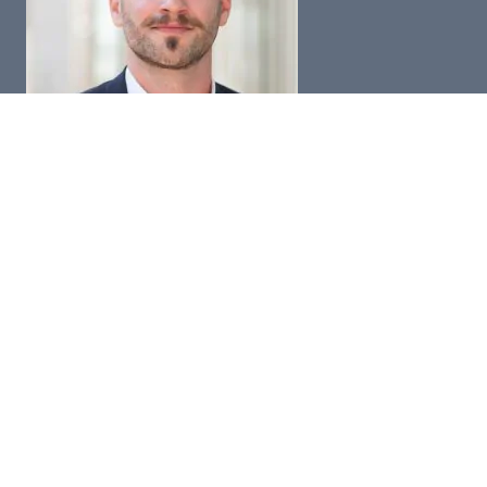
Niklas Appel
Seminarkoordinator
Telefon:
+49 (0) 6032 948-750
Fax: +49 (0) 6032 948-117
E-Mail:
n.appel@bhbn.de
Kontakt
Impressum
Datenschutz