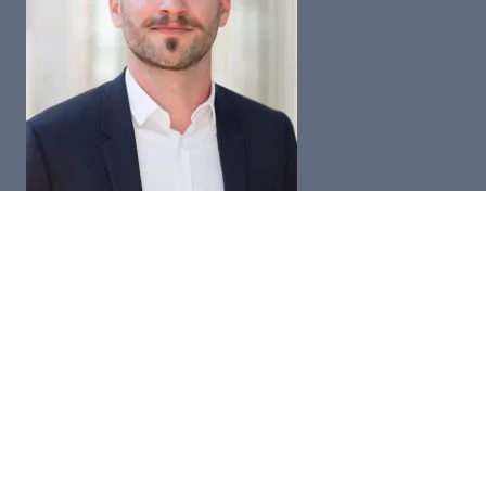
Niklas Appel
Seminarkoordinator
Telefon:
+49 (0) 6032 948-750
Fax: +49 (0) 6032 948-117
E-Mail:
n.appel@bhbn.de
Kontakt
Impressum
Datenschutz